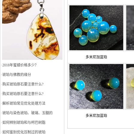
多米尼加蓝珀
·
2018年蜜蜡价格多少？
·
琥珀与佛教的缘分
·
购买琥珀原石要注意什么?
·
购买琥珀原石要注意什么?
·
解析琥珀常见优化处理方法
·
琥珀与染色琥珀、玻璃、玉髓的
多米尼加蓝珀
·
如何辨别琥珀和与柯巴树脂
·
如何鉴别优化压制过的琥珀