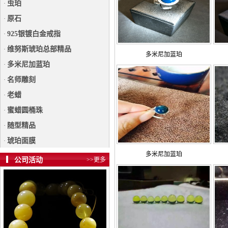
虫珀
·
原石
·
925银镀白金戒指
·
维努斯琥珀总部精品
·
多米尼加蓝珀
多米尼加蓝珀
·
名师雕刻
·
老蜡
·
蜜蜡圆桶珠
·
随型精品
·
琥珀面膜
·
多米尼加蓝珀
公司活动
>>更多