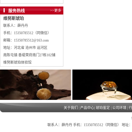
服务热线
>>更多
维努斯琥珀
联系人：薛丹丹
手机：15350785512（同微信）
邮箱：15350785512@163.com
地址：河北省 沧州市 运河区
南陈屯镇 香堤荣府南门27栋102铺
维努斯琥珀体验馆
关于我们
|
产品中心
|
琥珀鉴定
|
公司环境
|
联系人：薛丹丹 手机：15350785512（同微信） 地