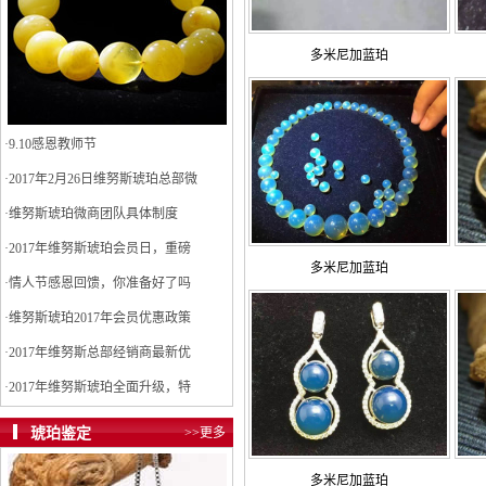
多米尼加蓝珀
·
9.10感恩教师节
·
2017年2月26日维努斯琥珀总部微
·
维努斯琥珀微商团队具体制度
·
2017年维努斯琥珀会员日，重磅
多米尼加蓝珀
·
情人节感恩回馈，你准备好了吗
·
维努斯琥珀2017年会员优惠政策
·
2017年维努斯总部经销商最新优
·
2017年维努斯琥珀全面升级，特
琥珀鉴定
>>更多
多米尼加蓝珀